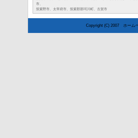
市、
筑紫野市、太宰府市、筑紫郡那珂川町、古賀市
Copyright (C) 2007
ホームペ