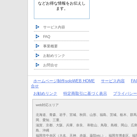
などお得な情報をお伝えし
ます。
サービス内容
FAQ
事業概要
お勧めリンク
お問合せ
ホームページ制作soloWEB HOME
サービス内容
F
合せ
お勧めリンク
特定商取引に基づく表示
プライバシー
web対応エリア
北海道、青森、岩手、宮城、秋田、山形、福島、茨城、栃木、群馬
岡、愛知、三重、
滋賀、京都、大阪、兵庫、奈良、 和歌山、鳥取、島根、岡山、広
島、沖縄
福岡市中央区（大名、天神、赤坂、薬院etc.）、福岡市博多区、